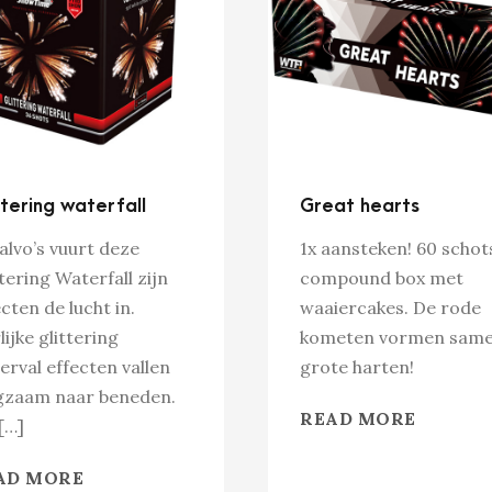
ttering waterfall
Great hearts
salvo’s vuurt deze
1x aansteken! 60 schot
tering Waterfall zijn
compound box met
cten de lucht in.
waaiercakes. De rode
lijke glittering
kometen vormen same
erval effecten vallen
grote harten!
gzaam naar beneden.
READ MORE
[…]
AD MORE