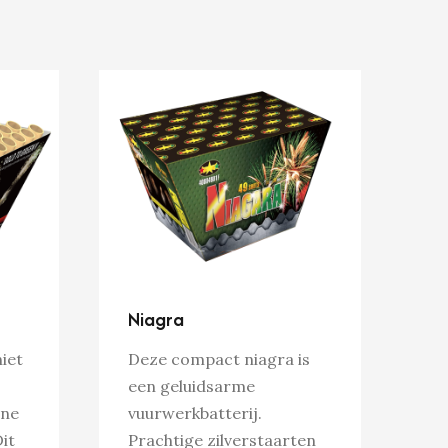
Niagra
iet
Deze compact niagra is
een geluidsarme
ene
vuurwerkbatterij.
it
Prachtige zilverstaarten