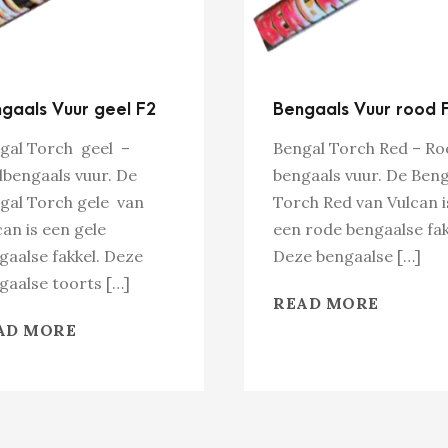
gaals Vuur geel F2
Bengaals Vuur rood 
gal Torch geel –
Bengal Torch Red – R
lbengaals vuur. De
bengaals vuur. De Beng
gal Torch gele van
Torch Red van Vulcan i
can is een gele
een rode bengaalse fak
gaalse fakkel. Deze
Deze bengaalse […]
gaalse toorts […]
READ MORE
AD MORE