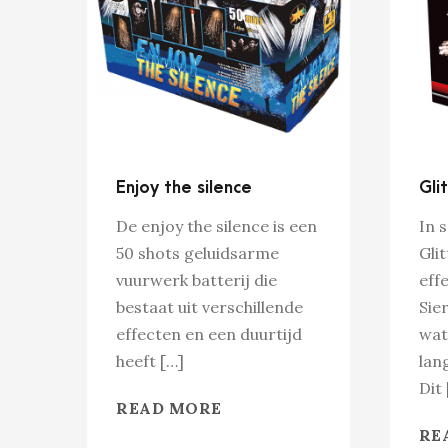
Enjoy the silence
Gli
De enjoy the silence is een
In 
50 shots geluidsarme
Glit
vuurwerk batterij die
effe
bestaat uit verschillende
Sier
effecten en een duurtijd
wat
heeft […]
lan
Dit 
READ MORE
RE