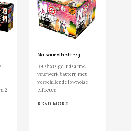
No sound batterij
s
49 shots geluidsarme
vuurwerk batterij met
verschillende lownoise
n 2
effecten.
READ MORE