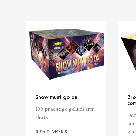
Show must go on
Bro
co
100 prachtige geluidsarm
Dez
shots
zij
READ MORE
gro