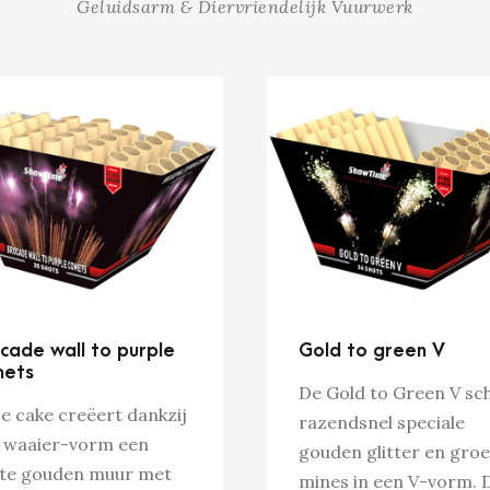
Geluidsarm & Diervriendelijk Vuurwerk
cade wall to purple
Gold to green V
mets
De Gold to Green V sch
e cake creëert dankzij
razendsnel speciale
n waaier-vorm een
gouden glitter en gro
te gouden muur met
mines in een V-vorm. D