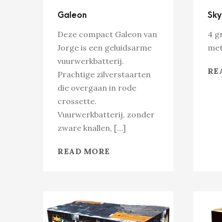
Galeon
Sky
Deze compact Galeon van
4 g
Jorge is een geluidsarme
met
vuurwerkbatterij.
RE
Prachtige zilverstaarten
die overgaan in rode
crossette.
Vuurwerkbatterij, zonder
zware knallen, […]
READ MORE