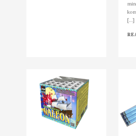
min
kom
[…]
RE