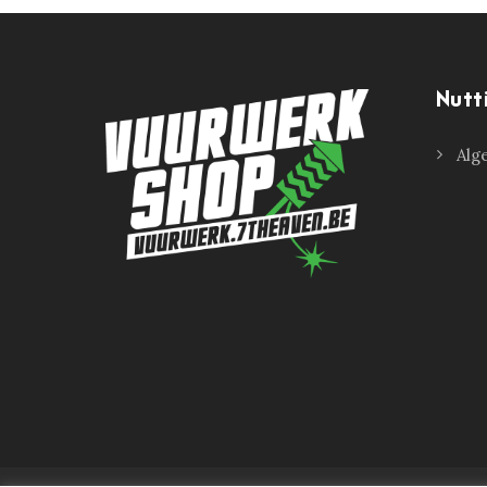
Nutt
Alg