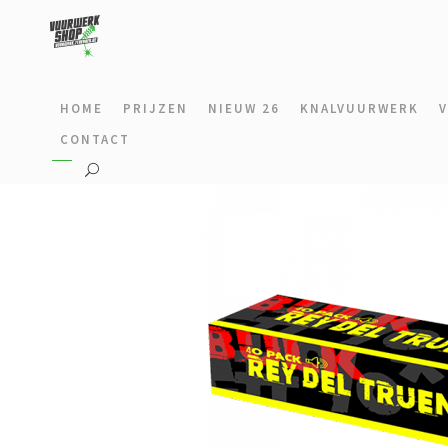
HOME
PRIJZEN
NIEUW 26
KNALVUURWERK
CONTACT