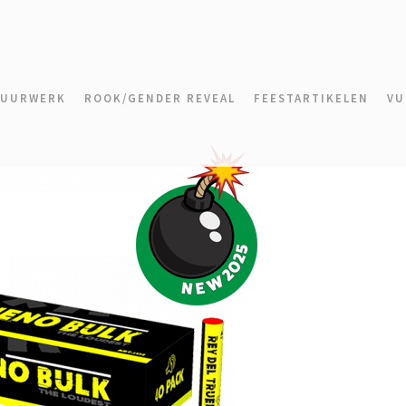
VUURWERK
ROOK/GENDER REVEAL
FEESTARTIKELEN
VU