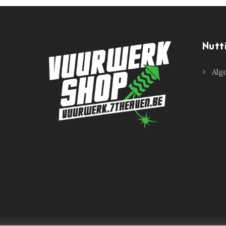
Nutt
Alg