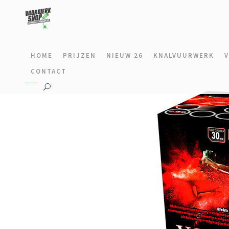
HOME
PRIJZEN
NIEUW 26
KNALVUURWERK
CONTACT