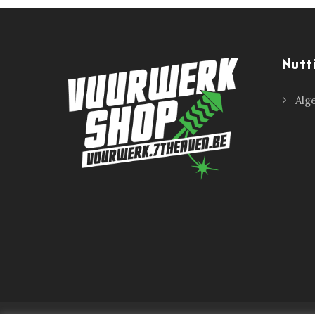
Nutt
Alg