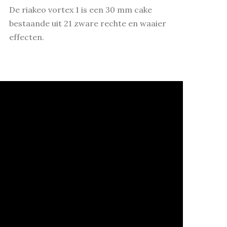
De riakeo vortex 1 is een 30 mm cake
bestaande uit 21 zware rechte en waaier
effecten.