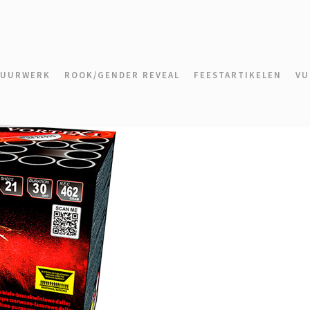
VUURWERK
ROOK/GENDER REVEAL
FEESTARTIKELEN
VU