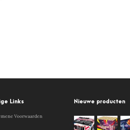
ige Links
Nieuwe producten
emene Voorwaarden