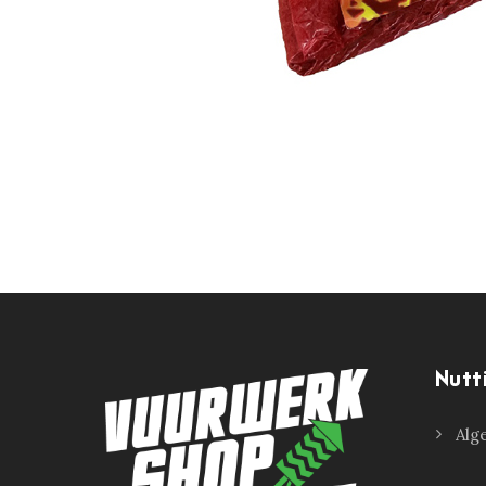
Nutt
Alg