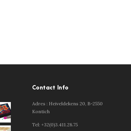
Contact Info
Adres :
Heiveldekens 20, B-2550
Kontich
Tel: +32(0)3.411.28.75