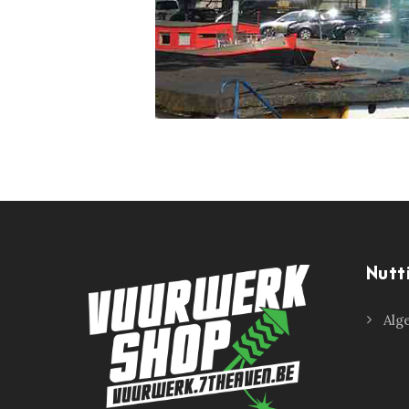
Nutt
Alg