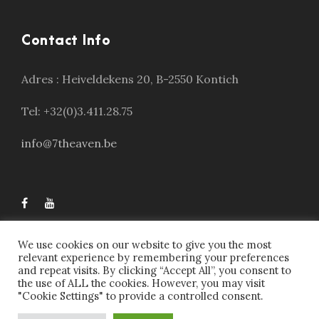
Contact Info
Adres :
Heiveldekens 20, B-2550 Kontich
Tel: +32(0)3.411.28.75
info@7theaven.be
We use cookies on our website to give you the most
relevant experience by remembering your preferences
and repeat visits. By clicking “Accept All”, you consent to
the use of ALL the cookies. However, you may visit
"Cookie Settings" to provide a controlled consent.
7theaven © 2023, All Right Reserved | Webdesign