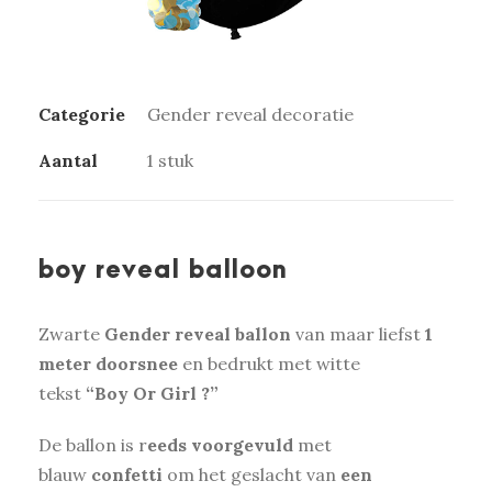
Categorie
Gender reveal decoratie
Aantal
1 stuk
boy reveal balloon
Zwarte
Gender reveal ballon
van maar liefst
1
meter doorsnee
en bedrukt met witte
tekst
“Boy Or Girl ?”
De ballon is r
eeds voorgevuld
met
blauw
confetti
om het geslacht van
een