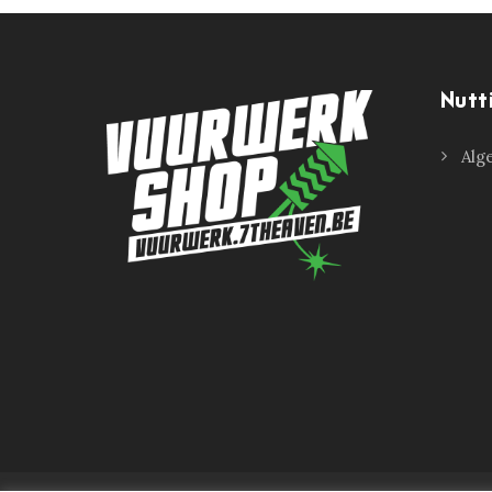
Nutt
Alg