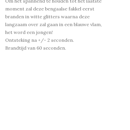
Om het spannend te houden tot het laatste
moment zal deze bengaalse fakkel eerst
branden in witte glitters waarna deze
langzaam over zal gaan in een blauwe vlam,
het word een jongen!
Ontsteking na +/- 2 seconden.
Brandtijd van 60 seconden.