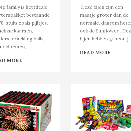
ip family is het ideale
Deze bijen zijn een
rterspakket bestaande
maatje groter dan de
78 stuks zoals pijltjes,
normale, daarom hete
einse kaarsen,
ook de Sunflower . De
ders, crackling balls,
bijen hebben groene [
ndbloemen,…
READ MORE
AD MORE