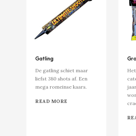
Gatling
Gra
De gatling schiet maar
Het
liefst 380 shots af. Een
cat
mega romeinse kaars.
jaa
wor
READ MORE
cra
RE