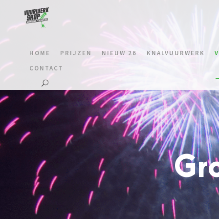
HOME
PRIJZEN
NIEUW 26
KNALVUURWERK
CONTACT
Gr