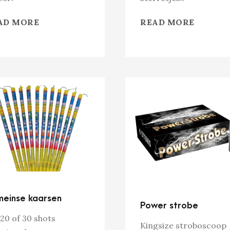
AD MORE
READ MORE
einse kaarsen
Power strobe
 20 of 30 shots
Kingsize stroboscoop