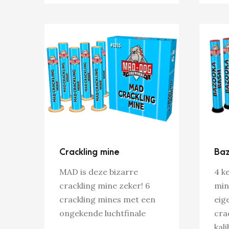
Crackling mine
Baz
MAD is deze bizarre
4 k
crackling mine zeker! 6
min
crackling mines met een
eig
ongekende luchtfinale
cra
kali