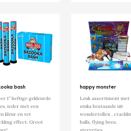
ooka bash
happy monster
eer 1″ heftige gekleurde
Leuk assortiment met 
es, ieder met een
stuks bestaande uit
en kleur en vet
wondertollen , crackli
ckling effect. Groot
balls, flying bees,
ber!
sterretjes..