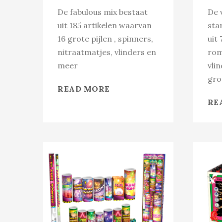
De fabulous mix bestaat
De v
uit 185 artikelen waarvan
sta
16 grote pijlen , spinners,
uit 
nitraatmatjes, vlinders en
rom
meer
vlin
gro
READ MORE
RE