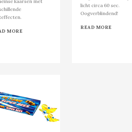
einse kaarsen met
licht circa 60 sec.
schillende
Oogverblindend!
teffecten.
READ MORE
AD MORE